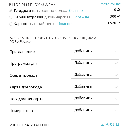
фото бумаг
ВЫБЕРИТЕ БУМАГУ:
+
0
Гладкая
натурально-бела
...
больше
a
+
300
Перламутровая
дизайнерская
...
больше
a
+
1 520
Картон
высочайшего
...
больше
a
ДОПОЛНИТЕ ПОКУПКУ СОПУТСТВУЮЩИМИ
ТОВАРАМИ:
Добавить
Приглашение
Добавить
Программа дня
Добавить
Схема проезда
Добавить
Карта дресс-кода
Добавить
Посадочная карта
Добавить
Номер стола
4 933
ИТОГО ЗА
20
МЕНЮ
a