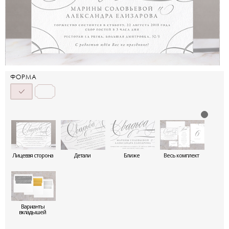
ФОРМА
Лицевая сторона
Детали
Ближе
Весь комплект
Варианты
вкладышей