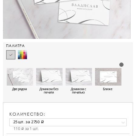
ПАЛИТРА
Две рядом
Домиком без
Домиком с
Ближе
печати
печатью
КОЛИЧЕСТВО:
25 шт.
за
2750
a
110
за 1 шт.
a