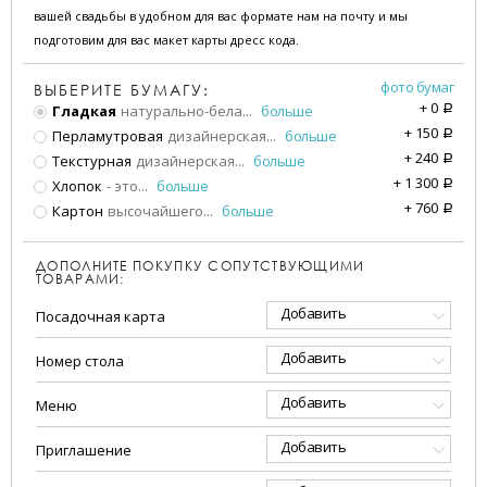
вашей свадьбы в удобном для вас формате нам на почту и мы
подготовим для вас макет карты дресс кода.
фото бумаг
ВЫБЕРИТЕ БУМАГУ:
+
0
Гладкая
натурально-бела
...
больше
a
+
150
Перламутровая
дизайнерская
...
больше
a
+
240
Текстурная
дизайнерская
...
больше
a
+
1 300
Хлопок
- это
...
больше
a
+
760
Картон
высочайшего
...
больше
a
ДОПОЛНИТЕ ПОКУПКУ СОПУТСТВУЮЩИМИ
ТОВАРАМИ:
Добавить
Посадочная карта
Добавить
Номер стола
Добавить
Меню
Добавить
Приглашение