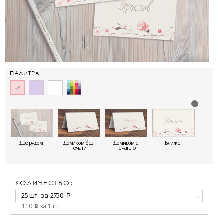
ПАЛИТРА
Две рядом
Домиком без
Домиком с
Ближе
печати
печатью
КОЛИЧЕСТВО:
25 шт.
за
2750
a
110
за 1 шт.
a