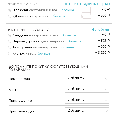
о наших посадочных картах
ФОРМА КАРТЫ:
+
0
Плоская
карточка в виде
...
больше
a
+
500
«Домиком»
карточка
...
больше
a
фото бумаг
ВЫБЕРИТЕ БУМАГУ:
+
0
Гладкая
натурально-бела
...
больше
a
+
375
Перламутровая
дизайнерская
...
больше
a
+
600
Текстурная
дизайнерская
...
больше
a
+
3 250
Хлопок
- это
...
больше
a
ДОПОЛНИТЕ ПОКУПКУ СОПУТСТВУЮЩИМИ
ТОВАРАМИ:
Добавить
Номер стола
Добавить
Меню
Добавить
Приглашение
Добавить
Программа дня