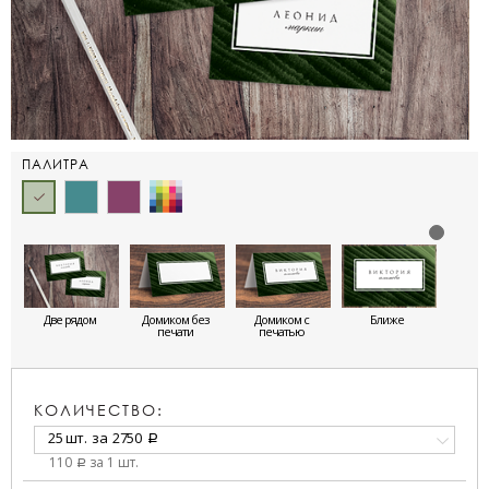
ПАЛИТРА
Две рядом
Домиком без
Домиком с
Ближе
печати
печатью
КОЛИЧЕСТВО:
25 шт.
за
2750
a
110
за 1 шт.
a