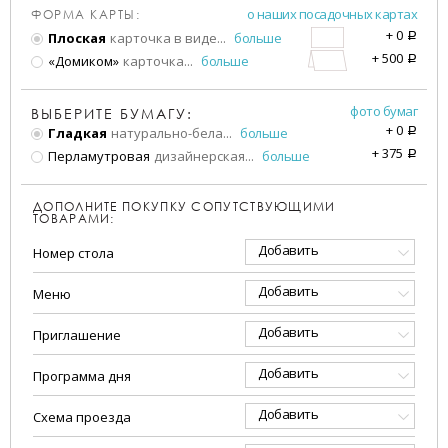
о наших посадочных картах
ФОРМА КАРТЫ:
+
0
Плоская
карточка в виде
...
больше
a
+
500
«Домиком»
карточка
...
больше
a
фото бумаг
ВЫБЕРИТЕ БУМАГУ:
+
0
Гладкая
натурально-бела
...
больше
a
+
375
Перламутровая
дизайнерская
...
больше
a
ДОПОЛНИТЕ ПОКУПКУ СОПУТСТВУЮЩИМИ
ТОВАРАМИ:
Добавить
Номер стола
Добавить
Меню
Добавить
Приглашение
Добавить
Программа дня
Добавить
Схема проезда