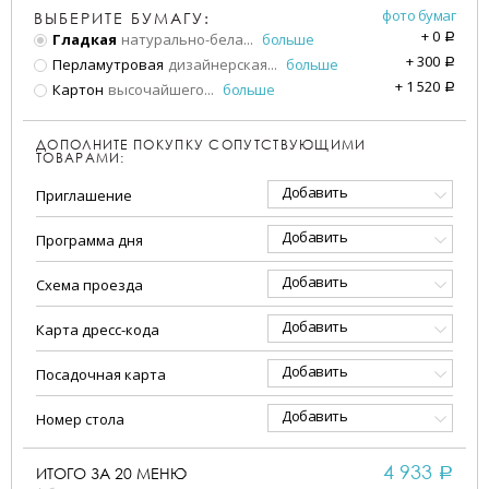
фото бумаг
ВЫБЕРИТЕ БУМАГУ:
+
0
Гладкая
натурально-бела
...
больше
a
+
300
Перламутровая
дизайнерская
...
больше
a
+
1 520
Картон
высочайшего
...
больше
a
ДОПОЛНИТЕ ПОКУПКУ СОПУТСТВУЮЩИМИ
ТОВАРАМИ:
Добавить
Приглашение
Добавить
Программа дня
Добавить
Схема проезда
Добавить
Карта дресс-кода
Добавить
Посадочная карта
Добавить
Номер стола
4 933
ИТОГО ЗА
20
МЕНЮ
a