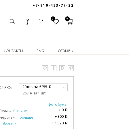
+7-910-433-77-22
0
0
КОНТАКТЫ
FAQ
ОТЗЫВЫ
20 шт.
за
5355
СТВО:
a
267
за 1 шт.
a
фото бумаг
+
0
бела
...
больше
a
+
300
нерская
...
больше
a
+
1 520
.
больше
a