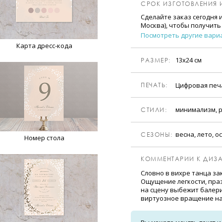
СРОК ИЗГОТОВЛЕНИЯ 
Сделайте заказ сегодня 
Москва), чтобы получить
Посмотреть другие вари
Карта дресс-кода
13х24 см
РАЗМЕР:
Цифровая пе
ПЕЧАТЬ:
минимализм, 
CТИЛИ:
весна, лето, о
CЕЗОНЫ:
Номер стола
КОММЕНТАРИИ К ДИЗА
Словно в вихре танца за
Ощущение легкости, праз
на сцену выбежит балери
виртуозное вращение на