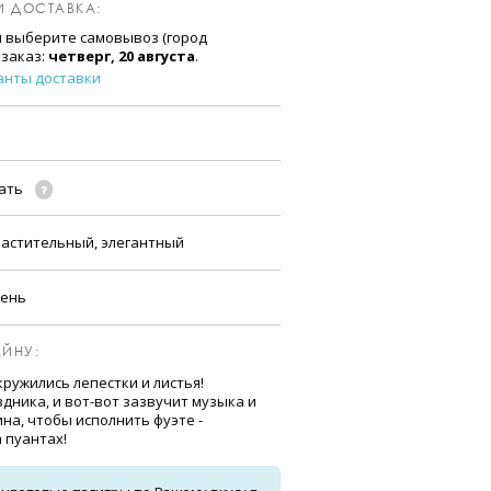
И ДОСТАВКА:
и выберите самовывоз (город
 заказ:
четверг, 20 августа
.
анты доставки
чать
растительный, элегантный
сень
ЙНУ:
кружились лепестки и листья!
дника, и вот-вот зазвучит музыка и
на, чтобы исполнить фуэте -
 пуантах!