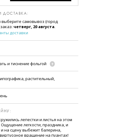
И ДОСТАВКА:
и выберите самовывоз (город
 заказ:
четверг, 20 августа
.
анты доставки
ать и тиснение фольгой
ипографика, растительный,
сень
ЙНУ:
кружились лепестки и листья на этом
 Ощущение легкости, праздника, и
 и на сцену выбежит балерина,
 виртуозное вращение на пуантах!