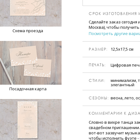
СРОК ИЗГОТОВЛЕНИЯ 
Сделайте заказ сегодня 
Москва), чтобы получить
Схема проезда
Посмотреть другие вари
12,5х17,5 см
РАЗМЕР:
Цифровая печ
ПЕЧАТЬ:
минимализм, т
CТИЛИ:
элегантный
Посадочная карта
весна, лето, о
CЕЗОНЫ:
КОММЕНТАРИИ К ДИЗА
Словно в вихре танца за
свадебном приглашении.
вот-вот зазвучит музыка
чтобы исполнить фуэте -