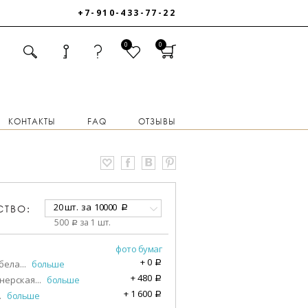
+7-910-433-77-22
0
0
КОНТАКТЫ
FAQ
ОТЗЫВЫ
20 шт.
за
10000
СТВО:
a
500
за 1 шт.
a
фото бумаг
+
0
бела
...
больше
a
+
480
нерская
...
больше
a
+
1 600
.
больше
a