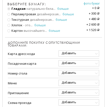
фото бумаг
ВЫБЕРИТЕ БУМАГУ:
+
0
Гладкая
натурально-бела
...
больше
a
+
300
Перламутровая
дизайнерская
...
больше
a
+
480
Текстурная
дизайнерская
...
больше
a
+
2 600
Хлопок
- это
...
больше
a
+
1 520
Картон
высочайшего
...
больше
a
ДОПОЛНИТЕ ПОКУПКУ СОПУТСТВУЮЩИМИ
ТОВАРАМИ:
Добавить
Карта дресс-кода
Добавить
Посадочная карта
Добавить
Номер стола
Добавить
Меню
Добавить
Приглашение
Добавить
Схема проезда