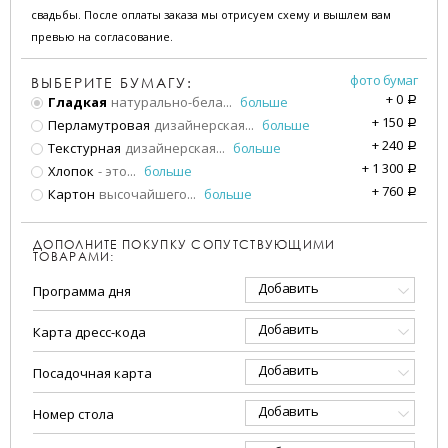
свадьбы. После оплаты заказа мы отрисуем схему и вышлем вам
превью на согласование.
фото бумаг
ВЫБЕРИТЕ БУМАГУ:
+
0
Гладкая
натурально-бела
...
больше
a
+
150
Перламутровая
дизайнерская
...
больше
a
+
240
Текстурная
дизайнерская
...
больше
a
+
1 300
Хлопок
- это
...
больше
a
+
760
Картон
высочайшего
...
больше
a
ДОПОЛНИТЕ ПОКУПКУ СОПУТСТВУЮЩИМИ
ТОВАРАМИ:
Добавить
Программа дня
Добавить
Карта дресс-кода
Добавить
Посадочная карта
Добавить
Номер стола