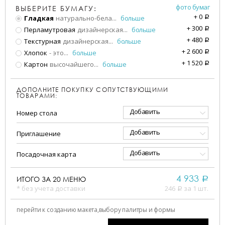
фото бумаг
ВЫБЕРИТЕ БУМАГУ:
+
0
Гладкая
натурально-бела
...
больше
a
+
300
Перламутровая
дизайнерская
...
больше
a
+
480
Текстурная
дизайнерская
...
больше
a
+
2 600
Хлопок
- это
...
больше
a
+
1 520
Картон
высочайшего
...
больше
a
ДОПОЛНИТЕ ПОКУПКУ СОПУТСТВУЮЩИМИ
ТОВАРАМИ:
Добавить
Номер стола
Добавить
Приглашение
Добавить
Посадочная карта
4 933
ИТОГО ЗА
20
МЕНЮ
a
* без учета доставки
246
за 1 шт.
a
перейти к созданию макета,
выбору палитры и формы