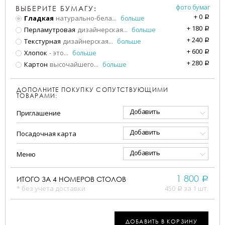
фото бумаг
ВЫБЕРИТЕ БУМАГУ:
+
0
Гладкая
натурально-бела
...
больше
a
+
180
Перламутровая
дизайнерская
...
больше
a
+
240
Текстурная
дизайнерская
...
больше
a
+
600
Хлопок
- это
...
больше
a
+
280
Картон
высочайшего
...
больше
a
ДОПОЛНИТЕ ПОКУПКУ СОПУТСТВУЮЩИМИ
ТОВАРАМИ:
Добавить
Приглашение
Добавить
Посадочная карта
Добавить
Меню
1 800
ИТОГО ЗА
4
НОМЕРОВ СТОЛОВ
a
* без учета доставки
450
за 1 шт.
a
ДОБАВИТЬ В КОРЗИНУ