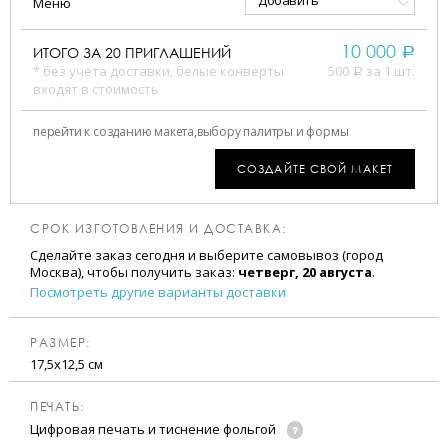
Добавить
Меню
10 000
ИТОГО ЗА
20
ПРИГЛАШЕНИЙ
a
* без учета доставки, белые конверты
500
за 1 шт.
a
входят в стоимость
перейти к созданию макета,
выбору палитры и формы
СОЗДАЙТЕ СВОЙ МАКЕТ
СРОК ИЗГОТОВЛЕНИЯ И ДОСТАВКА:
Сделайте заказ сегодня и выберите самовывоз (город
Москва), чтобы получить заказ:
четверг, 20 августа
.
Посмотреть другие варианты доставки
РАЗМЕР:
17,5х12,5 см
ПЕЧАТЬ:
Цифровая печать и тиснение фольгой