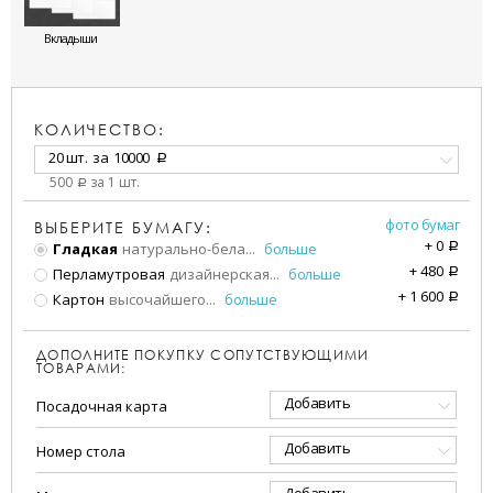
Вкладыши
КОЛИЧЕСТВО:
20 шт.
за
10000
a
500
за 1 шт.
a
фото бумаг
ВЫБЕРИТЕ БУМАГУ:
+
0
Гладкая
натурально-бела
...
больше
a
+
480
Перламутровая
дизайнерская
...
больше
a
+
1 600
Картон
высочайшего
...
больше
a
ДОПОЛНИТЕ ПОКУПКУ СОПУТСТВУЮЩИМИ
ТОВАРАМИ:
Добавить
Посадочная карта
Добавить
Номер стола