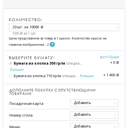
КОЛИЧЕСТВО:
20 шт.
за
10000
a
500
за 1 шт.
a
Цена представлена за товар в 1 краске. Количество красок на
главном изображении - 2
фото бумаг
ВЫБЕРИТЕ БУМАГУ:
+
0
Бумага из хлопка 350 гр/м
специа
...
a
больше
+
1 400
Бумага из хлопка 710 гр/м
специа
...
больше
a
ДОПОЛНИТЕ ПОКУПКУ СОПУТСТВУЮЩИМИ
ТОВАРАМИ:
Добавить
Посадочная карта
Добавить
Номер стола
Добавить
Меню