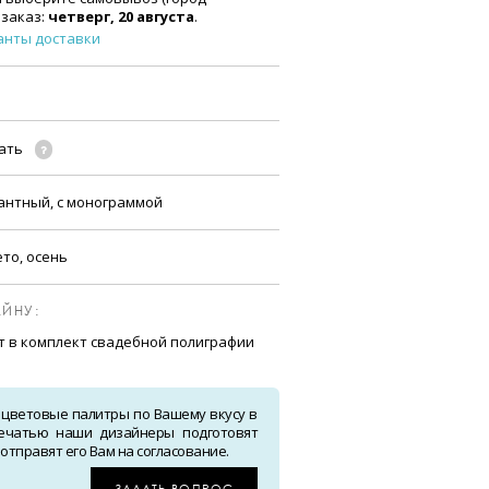
 заказ:
четверг, 20 августа
.
анты доставки
чать
гантный, с монограммой
ето, осень
ЙНУ:
т в комплект свадебной полиграфии
 цветовые палитры по Вашему вкусу в
ечатью наши дизайнеры подготовят
тправят его Вам на согласование.
ЗАДАТЬ ВОПРОС