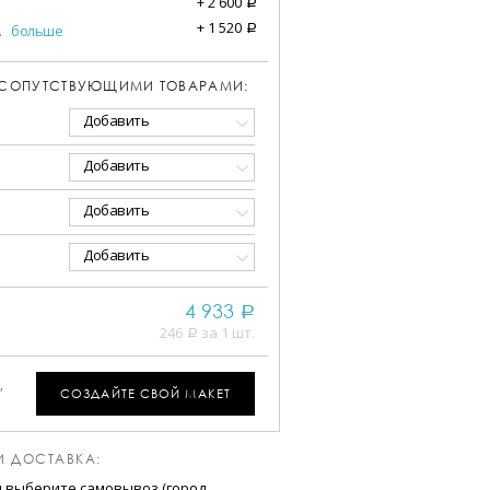
+
2 600
a
+
1 520
.
больше
a
 СОПУТСТВУЮЩИМИ ТОВАРАМИ:
Добавить
Добавить
Добавить
Добавить
4 933
a
246
за 1 шт.
a
,
СОЗДАЙТЕ СВОЙ МАКЕТ
И ДОСТАВКА:
и выберите самовывоз (город