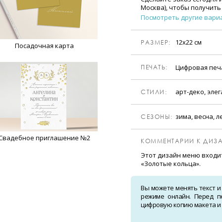
Москва), чтобы получить
Посмотреть другие вари
12х22 см
РАЗМЕР:
Посадочная карта
Цифровая пе
ПЕЧАТЬ:
арт-деко, эле
CТИЛИ:
зима, весна, л
CЕЗОНЫ:
Свадебное приглашение №2
КОММЕНТАРИИ К ДИЗА
Этот дизайн меню входи
«Золотые кольца».
Вы можете менять текст и
режиме онлайн. Перед п
цифровую копию макета и о