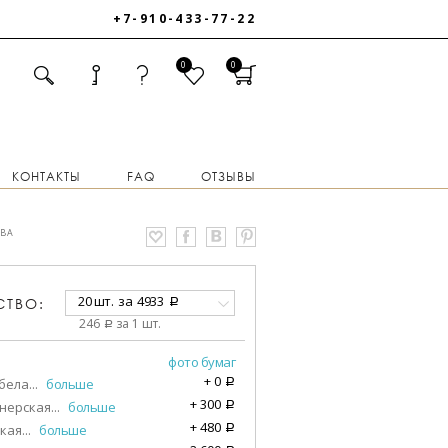
+7-910-433-77-22
0
0
КОНТАКТЫ
FAQ
ОТЗЫВЫ
ОВА
20 шт.
за
4933
СТВО:
a
246
за 1 шт.
a
фото бумаг
+
0
бела
...
больше
a
+
300
нерская
...
больше
a
+
480
кая
...
больше
a