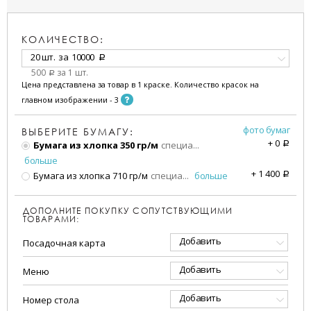
КОЛИЧЕСТВО:
20 шт.
за
10000
a
500
за 1 шт.
a
Цена представлена за товар в 1 краске. Количество красок на
главном изображении - 3
фото бумаг
ВЫБЕРИТЕ БУМАГУ:
+
0
Бумага из хлопка 350 гр/м
специа
...
a
больше
+
1 400
Бумага из хлопка 710 гр/м
специа
...
больше
a
ДОПОЛНИТЕ ПОКУПКУ СОПУТСТВУЮЩИМИ
ТОВАРАМИ:
Добавить
Посадочная карта
Добавить
Меню
Добавить
Номер стола