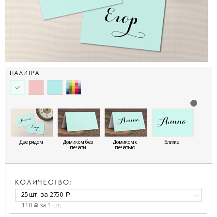
ПАЛИТРА
Две рядом
Домиком без
Домиком с
Ближе
печати
печатью
КОЛИЧЕСТВО:
25 шт.
за
2750
a
110
за 1 шт.
a