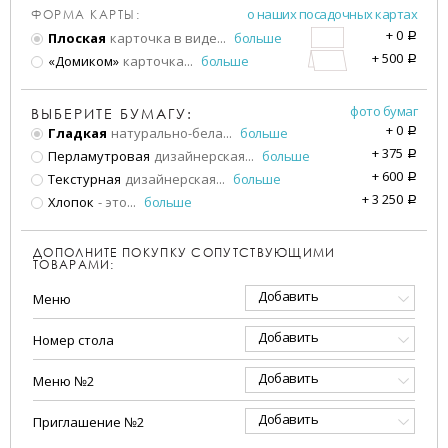
о наших посадочных картах
ФОРМА КАРТЫ:
+
0
Плоская
карточка в виде
...
больше
a
+
500
«Домиком»
карточка
...
больше
a
фото бумаг
ВЫБЕРИТЕ БУМАГУ:
+
0
Гладкая
натурально-бела
...
больше
a
+
375
Перламутровая
дизайнерская
...
больше
a
+
600
Текстурная
дизайнерская
...
больше
a
+
3 250
Хлопок
- это
...
больше
a
ДОПОЛНИТЕ ПОКУПКУ СОПУТСТВУЮЩИМИ
ТОВАРАМИ:
Добавить
Меню
Добавить
Номер стола
Добавить
Меню №2
Добавить
Приглашение №2