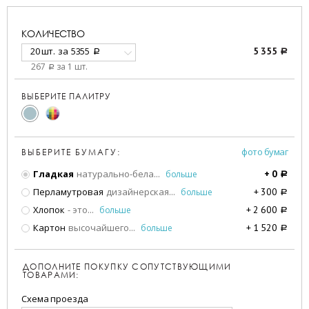
КОЛИЧЕСТВО
20 шт.
за
5355
5 355
a
a
267
за 1 шт.
a
ВЫБЕРИТЕ ПАЛИТРУ
фото бумаг
ВЫБЕРИТЕ БУМАГУ:
Гладкая
натурально-бела
...
больше
+
0
a
Перламутровая
дизайнерская
...
больше
+
300
a
Хлопок
- это
...
больше
+
2 600
a
Картон
высочайшего
...
больше
+
1 520
a
ДОПОЛНИТЕ ПОКУПКУ СОПУТСТВУЮЩИМИ
ТОВАРАМИ:
Схема проезда