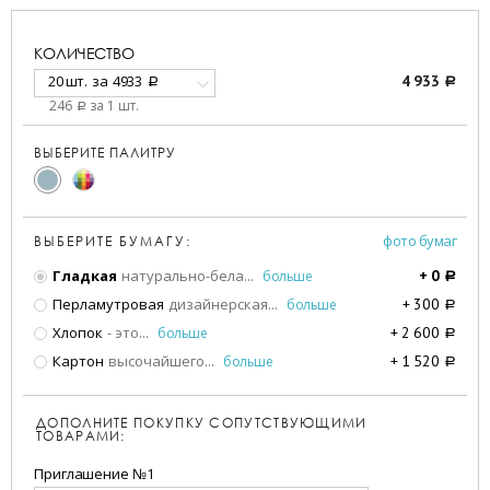
КОЛИЧЕСТВО
20 шт.
за
4933
4 933
a
a
246
за 1 шт.
a
ВЫБЕРИТЕ ПАЛИТРУ
фото бумаг
ВЫБЕРИТЕ БУМАГУ:
Гладкая
натурально-бела
...
больше
+
0
a
Перламутровая
дизайнерская
...
больше
+
300
a
Хлопок
- это
...
больше
+
2 600
a
Картон
высочайшего
...
больше
+
1 520
a
ДОПОЛНИТЕ ПОКУПКУ СОПУТСТВУЮЩИМИ
ТОВАРАМИ:
Приглашение №1