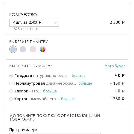
КОЛИЧЕСТВО
4 шт.
за
2500
2 500
a
a
625
за 1 шт.
a
ВЫБЕРИТЕ ПАЛИТРУ
фото бумаг
ВЫБЕРИТЕ БУМАГУ:
Гладкая
натурально-бела
...
больше
+
0
a
Перламутровая
дизайнерская
...
больше
+
180
a
Хлопок
- это
...
больше
+
0
a
Картон
высочайшего
...
больше
+
280
a
ДОПОЛНИТЕ ПОКУПКУ СОПУТСТВУЮЩИМИ
ТОВАРАМИ:
Программа дня