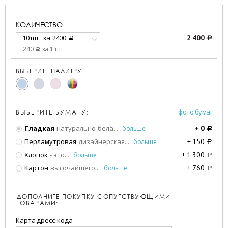
КОЛИЧЕСТВО
10 шт.
за
2400
2 400
a
a
240
за 1 шт.
a
ВЫБЕРИТЕ ПАЛИТРУ
фото бумаг
ВЫБЕРИТЕ БУМАГУ:
Гладкая
натурально-бела
...
больше
+
0
a
Перламутровая
дизайнерская
...
больше
+
150
a
Хлопок
- это
...
больше
+
1 300
a
Картон
высочайшего
...
больше
+
760
a
ДОПОЛНИТЕ ПОКУПКУ СОПУТСТВУЮЩИМИ
ТОВАРАМИ:
Карта дресс-кода