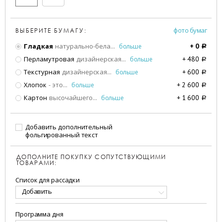
фото бумаг
ВЫБЕРИТЕ БУМАГУ:
Гладкая
натурально-бела
...
больше
+
0
a
Перламутровая
дизайнерская
...
больше
+
480
a
Текстурная
дизайнерская
...
больше
+
600
a
Хлопок
- это
...
больше
+
2 600
a
Картон
высочайшего
...
больше
+
1 600
a
Добавить дополнительный
фольгированный текст
ДОПОЛНИТЕ ПОКУПКУ СОПУТСТВУЮЩИМИ
ТОВАРАМИ:
Список для рассадки
Добавить
Программа дня