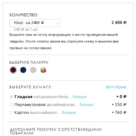
КОЛИЧЕСТВО
10 шт.
за
2400
2 400
a
a
240
за 1 шт.
a
Вышлите нам на почту информацию о месте проведения вашей
свадьбы. После оплаты заказа мы отрисуем схему и вышлем вам
превью на согласование.
ВЫБЕРИТЕ ПАЛИТРУ
фото бумаг
ВЫБЕРИТЕ БУМАГУ:
Гладкая
натурально-бела
...
больше
+
0
a
Перламутровая
дизайнерская
...
больше
+
150
a
Картон
высочайшего
...
больше
+
760
a
ДОПОЛНИТЕ ПОКУПКУ СОПУТСТВУЮЩИМИ
ТОВАРАМИ: