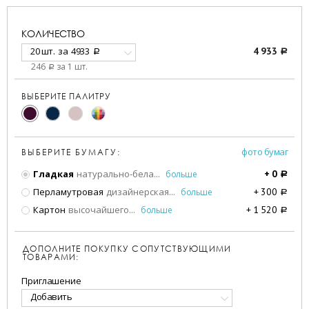
КОЛИЧЕСТВО
20 шт.
за
4933
4 933
a
a
246
за 1 шт.
a
ВЫБЕРИТЕ ПАЛИТРУ
фото бумаг
ВЫБЕРИТЕ БУМАГУ:
Гладкая
натурально-бела
...
больше
+
0
a
Перламутровая
дизайнерская
...
больше
+
300
a
Картон
высочайшего
...
больше
+
1 520
a
ДОПОЛНИТЕ ПОКУПКУ СОПУТСТВУЮЩИМИ
ТОВАРАМИ:
Приглашение
Добавить