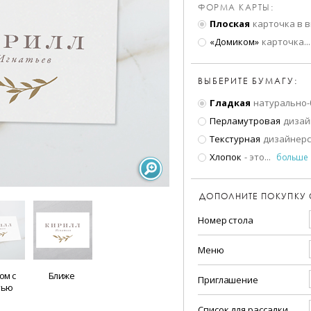
ФОРМА КАРТЫ:
Плоская
карточка в 
«Домиком»
карточка
...
ВЫБЕРИТЕ БУМАГУ:
Гладкая
натурально-
Перламутровая
дизай
Текстурная
дизайнерс
Хлопок
- это
...
больше
ДОПОЛНИТЕ ПОКУПКУ
Номер стола
Меню
ом с
Ближе
Приглашение
тью
Список для рассадки