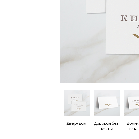
Две рядом
Домиком без
Домик
печати
печа