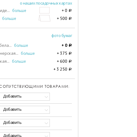
о наших посадочных картах
виде
...
больше
+
0
a
больше
+
500
a
фото бумаг
бела
...
больше
+
0
a
нерская
...
больше
+
375
a
кая
...
больше
+
600
a
+
3 250
a
 СОПУТСТВУЮЩИМИ ТОВАРАМИ:
Добавить
Добавить
Добавить
Добавить