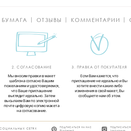
 БУМАГА
ОТЗЫВЫ
КОММЕНТАРИИ
2. СОГЛАСОВАНИЕ
3. ПРАВКА ОТ ПОКУПАТЕЛЯ
Мы вносим правки в макет
Если Вам кажется, что
шаблона согласно Вашим
приглашение не идеально и Вы
пожеланиям и удостоверяемся,
хотите внести какие-либо
что Ваше приглашение
изменения в свой макет, Вы
выглядит идеально. Затем
сообщаете нам об этом.
высылаем Вам по электронной
почте цифровую копию макета
на согласование.
ПОДПИСАТЬСЯ НА НАС
ПОДПИСАТЬСЯ
 СОЦИАЛЬНЫХ СЕТЯХ
Pinterest
Instagram