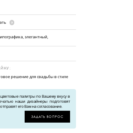
чать
ипографика, элегантный,
ЙНУ:
вое решение для свадьбы в стиле
 цветовые палитры по Вашему вкусу в
ечатью наши дизайнеры подготовят
тправят его Вам на согласование.
ЗАДАТЬ ВОПРОС