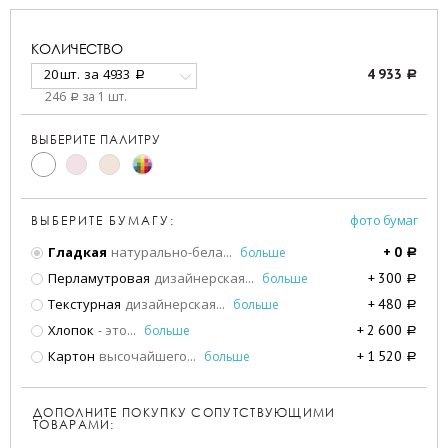
КОЛИЧЕСТВО
20 шт.
за
4933
4 933
a
a
246
за 1 шт.
a
ВЫБЕРИТЕ ПАЛИТРУ
фото бумаг
ВЫБЕРИТЕ БУМАГУ:
Гладкая
натурально-бела
...
больше
+
0
a
Перламутровая
дизайнерская
...
больше
+
300
a
Текстурная
дизайнерская
...
больше
+
480
a
Хлопок
- это
...
больше
+
2 600
a
Картон
высочайшего
...
больше
+
1 520
a
ДОПОЛНИТЕ ПОКУПКУ СОПУТСТВУЮЩИМИ
ТОВАРАМИ: