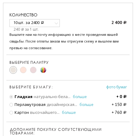
КОЛИЧЕСТВО
10 шт.
за
2400
2 400
a
a
240
за 1 шт.
a
Вышлите нам на почту информацию о месте проведения вашей
свадьбы. После оплаты заказа мы отрисуем схему и вышлем вам
превью на согласование.
ВЫБЕРИТЕ ПАЛИТРУ
фото бумаг
ВЫБЕРИТЕ БУМАГУ:
Гладкая
натурально-бела
...
больше
+
0
a
Перламутровая
дизайнерская
...
больше
+
150
a
Картон
высочайшего
...
больше
+
760
a
ДОПОЛНИТЕ ПОКУПКУ СОПУТСТВУЮЩИМИ
ТОВАРАМИ: