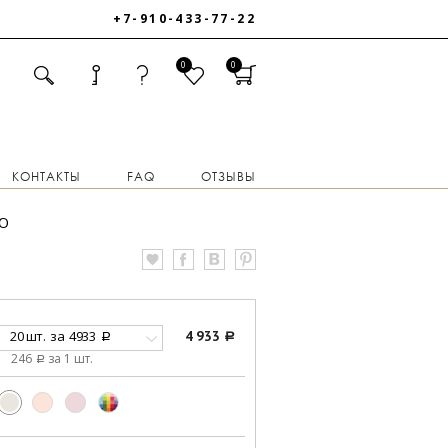
+7-910-433-77-22
0
0
КОНТАКТЫ
FAQ
ОТЗЫВЫ
Ю
20 шт.
за
4933
4 933
a
a
246
за 1 шт.
a