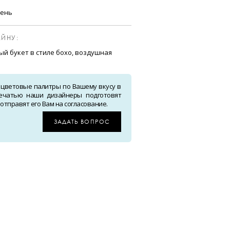
сень
ЙНУ:
й букет в стиле бохо, воздушная
 цветовые палитры по Вашему вкусу в
ечатью наши дизайнеры подготовят
тправят его Вам на согласование.
ЗАДАТЬ ВОПРОС