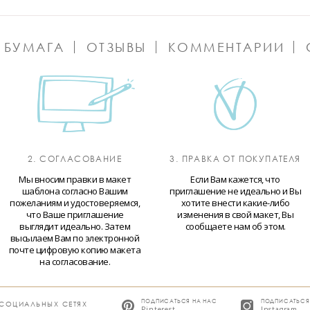
 БУМАГА
ОТЗЫВЫ
КОММЕНТАРИИ
2. СОГЛАСОВАНИЕ
3. ПРАВКА ОТ ПОКУПАТЕЛЯ
Мы вносим правки в макет
Если Вам кажется, что
шаблона согласно Вашим
приглашение не идеально и Вы
пожеланиям и удостоверяемся,
хотите внести какие-либо
что Ваше приглашение
изменения в свой макет, Вы
выглядит идеально. Затем
сообщаете нам об этом.
высылаем Вам по электронной
почте цифровую копию макета
на согласование.
ПОДПИСАТЬСЯ НА НАС
ПОДПИСАТЬСЯ
 СОЦИАЛЬНЫХ СЕТЯХ
Pinterest
Instagram