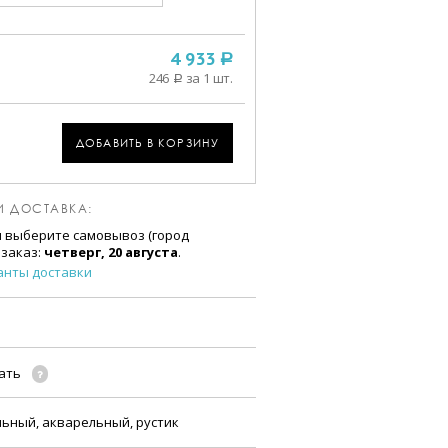
4 933
a
246
за 1 шт.
a
ДОБАВИТЬ В КОРЗИНУ
И ДОСТАВКА:
и выберите самовывоз (город
 заказ:
четверг, 20 августа
.
анты доставки
чать
льный, акварельный, рустик