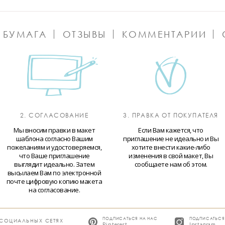
 БУМАГА
ОТЗЫВЫ
КОММЕНТАРИИ
2. СОГЛАСОВАНИЕ
3. ПРАВКА ОТ ПОКУПАТЕЛЯ
Мы вносим правки в макет
Если Вам кажется, что
шаблона согласно Вашим
приглашение не идеально и Вы
пожеланиям и удостоверяемся,
хотите внести какие-либо
что Ваше приглашение
изменения в свой макет, Вы
выглядит идеально. Затем
сообщаете нам об этом.
высылаем Вам по электронной
почте цифровую копию макета
на согласование.
ПОДПИСАТЬСЯ НА НАС
ПОДПИСАТЬСЯ
 СОЦИАЛЬНЫХ СЕТЯХ
Pinterest
Instagram