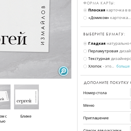
ФОРМА КАРТЫ:
Плоская
карточка в 
«Домиком»
карточка
...
ВЫБЕРИТЕ БУМАГУ:
Гладкая
натурально-
Перламутровая
дизай
Текстурная
дизайнерс
Хлопок
- это
...
больше
ДОПОЛНИТЕ ПОКУПКУ
Номер стола
Меню
ом с
Ближе
Приглашение
тью
Список для рассадки