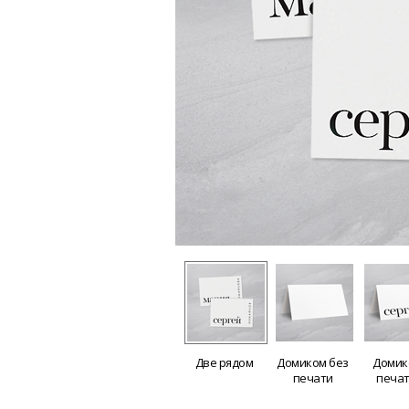
Две рядом
Домиком без
Домик
печати
печа