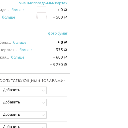
о наших посадочных картах
виде
...
больше
+
0
a
больше
+
500
a
фото бумаг
бела
...
больше
+
0
a
нерская
...
больше
+
375
a
кая
...
больше
+
600
a
+
3 250
a
 СОПУТСТВУЮЩИМИ ТОВАРАМИ:
Добавить
Добавить
Добавить
Добавить