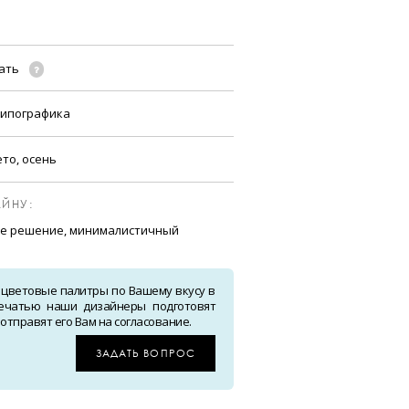
чать
типографика
ето, осень
ЙНУ:
е решение, минималистичный
 цветовые палитры по Вашему вкусу в
ечатью наши дизайнеры подготовят
тправят его Вам на согласование.
ЗАДАТЬ ВОПРОС