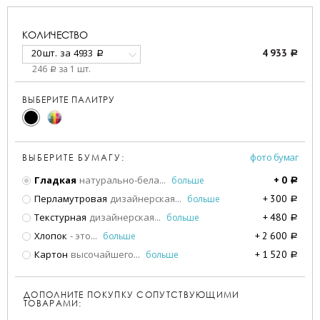
КОЛИЧЕСТВО
20 шт.
за
4933
4 933
a
a
246
за 1 шт.
a
ВЫБЕРИТЕ ПАЛИТРУ
фото бумаг
ВЫБЕРИТЕ БУМАГУ:
Гладкая
натурально-бела
...
больше
+
0
a
Перламутровая
дизайнерская
...
больше
+
300
a
Текстурная
дизайнерская
...
больше
+
480
a
Хлопок
- это
...
больше
+
2 600
a
Картон
высочайшего
...
больше
+
1 520
a
ДОПОЛНИТЕ ПОКУПКУ СОПУТСТВУЮЩИМИ
ТОВАРАМИ: