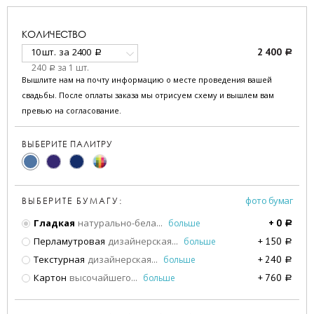
КОЛИЧЕСТВО
10 шт.
за
2400
2 400
a
a
240
за 1 шт.
a
Вышлите нам на почту информацию о месте проведения вашей
свадьбы. После оплаты заказа мы отрисуем схему и вышлем вам
превью на согласование.
ВЫБЕРИТЕ ПАЛИТРУ
фото бумаг
ВЫБЕРИТЕ БУМАГУ:
Гладкая
натурально-бела
...
больше
+
0
a
Перламутровая
дизайнерская
...
больше
+
150
a
Текстурная
дизайнерская
...
больше
+
240
a
Картон
высочайшего
...
больше
+
760
a