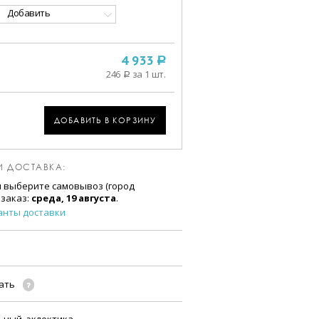
Добавить
4 933
a
246
за 1 шт.
a
ДОБАВИТЬ В КОРЗИНУ
И ДОСТАВКА:
и выберите самовывоз (город
 заказ:
среда, 19 августа
.
анты доставки
чать
ьный, эклектика