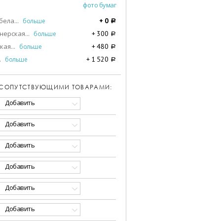
фото бумаг
бела
...
больше
+
0
a
нерская
...
больше
+
300
a
кая
...
больше
+
480
a
.
больше
+
1 520
a
 СОПУТСТВУЮЩИМИ ТОВАРАМИ:
Добавить
Добавить
Добавить
Добавить
Добавить
Добавить