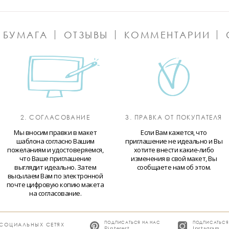
 БУМАГА
ОТЗЫВЫ
КОММЕНТАРИИ
2. СОГЛАСОВАНИЕ
3. ПРАВКА ОТ ПОКУПАТЕЛЯ
Мы вносим правки в макет
Если Вам кажется, что
шаблона согласно Вашим
приглашение не идеально и Вы
пожеланиям и удостоверяемся,
хотите внести какие-либо
что Ваше приглашение
изменения в свой макет, Вы
выглядит идеально. Затем
сообщаете нам об этом.
высылаем Вам по электронной
почте цифровую копию макета
на согласование.
ПОДПИСАТЬСЯ НА НАС
ПОДПИСАТЬСЯ
 СОЦИАЛЬНЫХ СЕТЯХ
Pinterest
Instagram