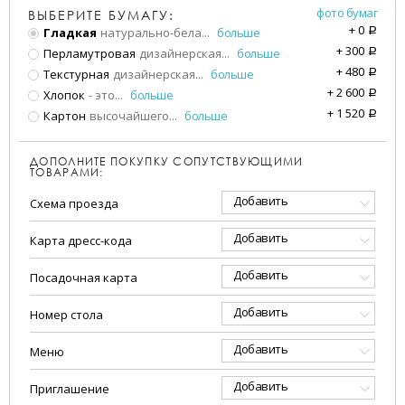
фото бумаг
ВЫБЕРИТЕ БУМАГУ:
+
0
Гладкая
натурально-бела
...
больше
a
+
300
Перламутровая
дизайнерская
...
больше
a
+
480
Текстурная
дизайнерская
...
больше
a
+
2 600
Хлопок
- это
...
больше
a
+
1 520
Картон
высочайшего
...
больше
a
ДОПОЛНИТЕ ПОКУПКУ СОПУТСТВУЮЩИМИ
ТОВАРАМИ:
Добавить
Схема проезда
Добавить
Карта дресс-кода
Добавить
Посадочная карта
Добавить
Номер стола
Добавить
Меню
Добавить
Приглашение