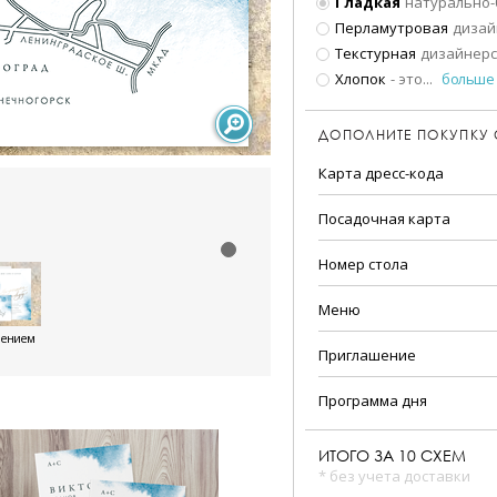
Гладкая
натурально-
Перламутровая
дизай
Текстурная
дизайнерс
Хлопок
- это
...
больше
ДОПОЛНИТЕ ПОКУПКУ
Карта дресс-кода
Посадочная карта
Номер стола
Меню
шением
Приглашение
Программа дня
ИТОГО ЗА
10
СХЕМ
* без учета доставки