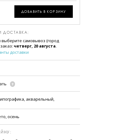
ДОБАВИТЬ В КОРЗИНУ
И ДОСТАВКА:
и выберите самовывоз (город
 заказ:
четверг, 20 августа
.
анты доставки
чать
типографика, акварельный,
ето, осень
ЙНУ: