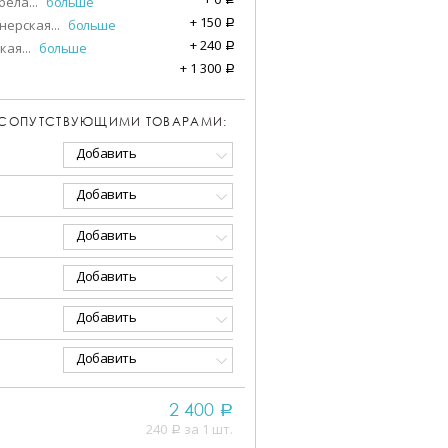
бела
...
больше
+
150
нерская
...
больше
a
+
240
кая
...
больше
a
+
1 300
a
 СОПУТСТВУЮЩИМИ ТОВАРАМИ:
Добавить
Добавить
Добавить
Добавить
Добавить
Добавить
2 400
a
240
за 1 шт.
a