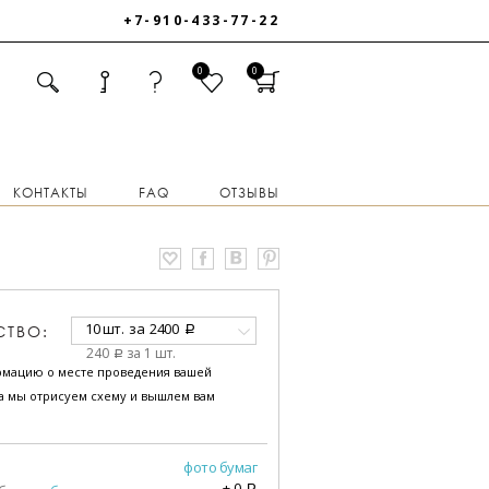
+7-910-433-77-22
0
0
КОНТАКТЫ
FAQ
ОТЗЫВЫ
10 шт.
за
2400
СТВО:
a
240
за 1 шт.
a
рмацию о месте проведения вашей
за мы отрисуем схему и вышлем вам
фото бумаг
+
0
a