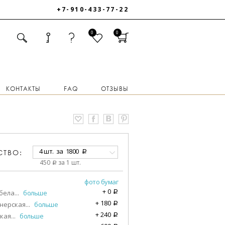
+7-910-433-77-22
0
0
КОНТАКТЫ
FAQ
ОТЗЫВЫ
4 шт.
за
1800
СТВО:
a
450
за 1 шт.
a
фото бумаг
+
0
бела
...
больше
a
+
180
нерская
...
больше
a
+
240
кая
...
больше
a