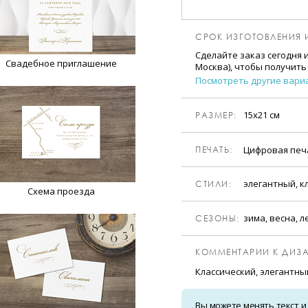
СРОК ИЗГОТОВЛЕНИЯ 
Сделайте заказ сегодня 
Свадебное приглашение
Москва), чтобы получить
Посмотреть другие вари
15х21 см
РАЗМЕР:
Цифровая пе
ПЕЧАТЬ:
элегантный, к
CТИЛИ:
Схема проезда
зима, весна, л
CЕЗОНЫ:
КОММЕНТАРИИ К ДИЗА
Классический, элегантны
Вы можете менять текст и