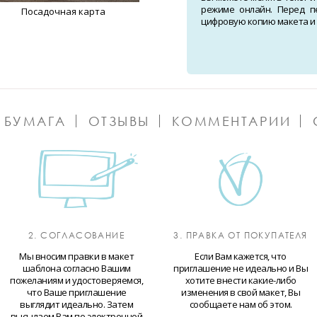
режиме онлайн. Перед п
Посадочная карта
цифровую копию макета и о
 БУМАГА
ОТЗЫВЫ
КОММЕНТАРИИ
2. СОГЛАСОВАНИЕ
3. ПРАВКА ОТ ПОКУПАТЕЛЯ
Мы вносим правки в макет
Если Вам кажется, что
шаблона согласно Вашим
приглашение не идеально и Вы
пожеланиям и удостоверяемся,
хотите внести какие-либо
что Ваше приглашение
изменения в свой макет, Вы
выглядит идеально. Затем
сообщаете нам об этом.
высылаем Вам по электронной