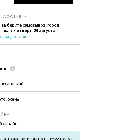
И ДОСТАВКА:
и выберите самовывоз (город
 заказ:
четверг, 20 августа
.
анты доставки
чать
лассический
ето, осень
ЙНУ:
й дизайн.
 цветовые палитры по Вашему вкусу в