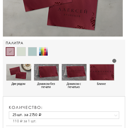
ПАЛИТРА
Две рядом
Домиком без
Домиком с
Ближе
печати
печатью
КОЛИЧЕСТВО:
25 шт.
за
2750
a
110
за 1 шт.
a