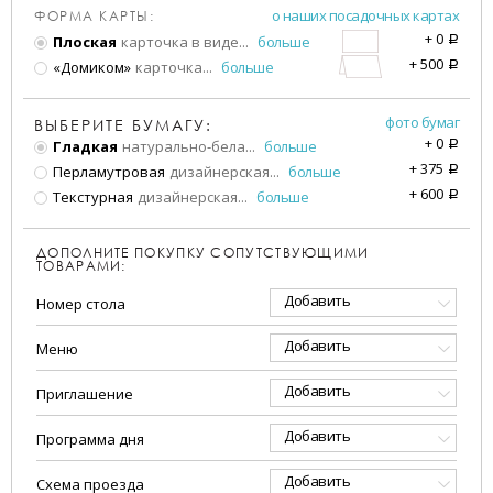
о наших посадочных картах
ФОРМА КАРТЫ:
+
0
Плоская
карточка в виде
...
больше
a
+
500
«Домиком»
карточка
...
больше
a
фото бумаг
ВЫБЕРИТЕ БУМАГУ:
+
0
Гладкая
натурально-бела
...
больше
a
+
375
Перламутровая
дизайнерская
...
больше
a
+
600
Текстурная
дизайнерская
...
больше
a
ДОПОЛНИТЕ ПОКУПКУ СОПУТСТВУЮЩИМИ
ТОВАРАМИ:
Добавить
Номер стола
Добавить
Меню
Добавить
Приглашение
Добавить
Программа дня
Добавить
Схема проезда