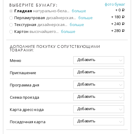
фото бумаг
ВЫБЕРИТЕ БУМАГУ:
+
0
Гладкая
натурально-бела
...
больше
a
+
180
Перламутровая
дизайнерская
...
больше
a
+
240
Текстурная
дизайнерская
...
больше
a
+
280
Картон
высочайшего
...
больше
a
ДОПОЛНИТЕ ПОКУПКУ СОПУТСТВУЮЩИМИ
ТОВАРАМИ:
Добавить
Меню
Добавить
Приглашение
Добавить
Программа дня
Добавить
Схема проезда
Добавить
Карта дресс-кода
Добавить
Посадочная карта