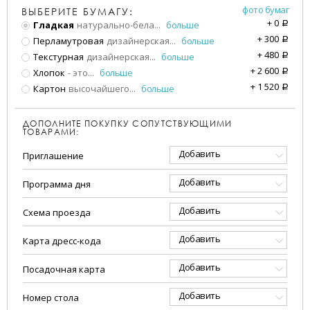
фото бумаг
ВЫБЕРИТЕ БУМАГУ:
+
0
Гладкая
натурально-бела
...
больше
a
+
300
Перламутровая
дизайнерская
...
больше
a
+
480
Текстурная
дизайнерская
...
больше
a
+
2 600
Хлопок
- это
...
больше
a
+
1 520
Картон
высочайшего
...
больше
a
ДОПОЛНИТЕ ПОКУПКУ СОПУТСТВУЮЩИМИ
ТОВАРАМИ:
Добавить
Приглашение
Добавить
Программа дня
Добавить
Схема проезда
Добавить
Карта дресс-кода
Добавить
Посадочная карта
Добавить
Номер стола