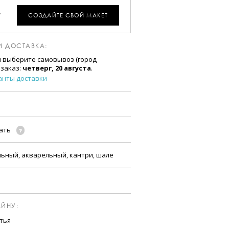
,
СОЗДАЙТЕ СВОЙ МАКЕТ
И ДОСТАВКА:
и выберите самовывоз (город
 заказ:
четверг, 20 августа
.
анты доставки
чать
льный, акварельный, кантри, шале
ЙНУ:
тья