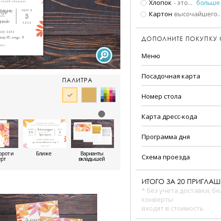
Хлопок
- это
...
больше
Картон
высочайшего
..
ДОПОЛНИТЕ ПОКУПКУ
Меню
Посадочная карта
ПАЛИТРА
Номер стола
Карта дресс-кода
Программа дня
орот и
Ближе
Варианты
Схема проезда
рт
вкладышей
ИТОГО ЗА
20
ПРИГЛАШ
* без учета доставки, б
конверты
входят в стоимость