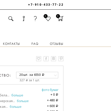
+7-910-433-77-22
0
0
КОНТАКТЫ
FAQ
ОТЗЫВЫ
20 шт.
за
6550
СТВО:
a
327
за 1 шт.
a
фото бумаг
+
0
бела
...
больше
a
+
480
нерская
...
больше
a
+
600
кая
...
больше
a