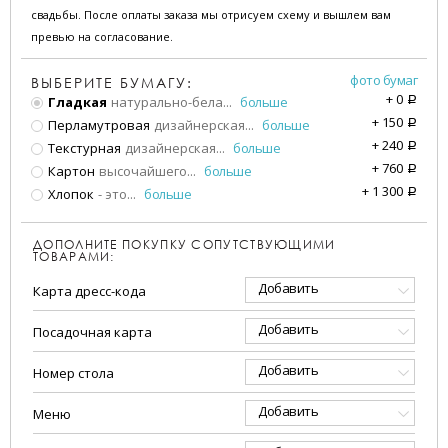
свадьбы. После оплаты заказа мы отрисуем схему и вышлем вам
превью на согласование.
фото бумаг
ВЫБЕРИТЕ БУМАГУ:
+
0
Гладкая
натурально-бела
...
больше
a
+
150
Перламутровая
дизайнерская
...
больше
a
+
240
Текстурная
дизайнерская
...
больше
a
+
760
Картон
высочайшего
...
больше
a
+
1 300
Хлопок
- это
...
больше
a
ДОПОЛНИТЕ ПОКУПКУ СОПУТСТВУЮЩИМИ
ТОВАРАМИ:
Добавить
Карта дресс-кода
Добавить
Посадочная карта
Добавить
Номер стола
Добавить
Меню