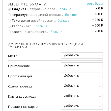
фото бумаг
ВЫБЕРИТЕ БУМАГУ:
+
0
Гладкая
натурально-бела
...
больше
a
+
180
Перламутровая
дизайнерская
...
больше
a
+
240
Текстурная
дизайнерская
...
больше
a
+
600
Хлопок
- это
...
больше
a
+
280
Картон
высочайшего
...
больше
a
ДОПОЛНИТЕ ПОКУПКУ СОПУТСТВУЮЩИМИ
ТОВАРАМИ:
Добавить
Меню
Добавить
Приглашение
Добавить
Программа дня
Добавить
Схема проезда
Добавить
Карта дресс-кода
Добавить
Посадочная карта