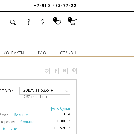
+7-910-433-77-22
0
0
КОНТАКТЫ
FAQ
ОТЗЫВЫ
20 шт.
за
5355
СТВО:
a
267
за 1 шт.
a
фото бумаг
+
0
бела
...
больше
a
+
300
нерская
...
больше
a
+
1 520
.
больше
a