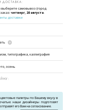
И ДОСТАВКА:
и выберите самовывоз (город
 заказ:
четверг, 20 августа
.
анты доставки
чать
изм, типографика, каллиграфия
ето, осень
ЙНУ:
 цветовые палитры по Вашему вкусу в
ечатью наши дизайнеры подготовят
тправят его Вам на согласование.