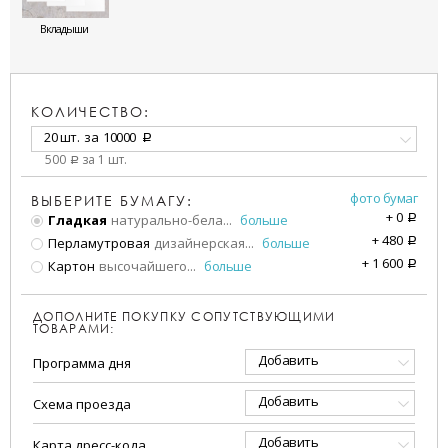
Вкладыши
КОЛИЧЕСТВО:
20 шт.
за
10000
a
500
за 1 шт.
a
фото бумаг
ВЫБЕРИТЕ БУМАГУ:
+
0
Гладкая
натурально-бела
...
больше
a
+
480
Перламутровая
дизайнерская
...
больше
a
+
1 600
Картон
высочайшего
...
больше
a
ДОПОЛНИТЕ ПОКУПКУ СОПУТСТВУЮЩИМИ
ТОВАРАМИ:
Добавить
Программа дня
Добавить
Схема проезда
Добавить
Карта дресс-кода