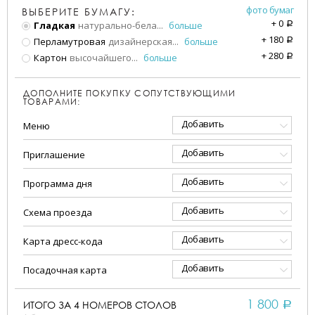
фото бумаг
ВЫБЕРИТЕ БУМАГУ:
+
0
Гладкая
натурально-бела
...
больше
a
+
180
Перламутровая
дизайнерская
...
больше
a
+
280
Картон
высочайшего
...
больше
a
ДОПОЛНИТЕ ПОКУПКУ СОПУТСТВУЮЩИМИ
ТОВАРАМИ:
Добавить
Меню
Добавить
Приглашение
Добавить
Программа дня
Добавить
Схема проезда
Добавить
Карта дресс-кода
Добавить
Посадочная карта
1 800
ИТОГО ЗА
4
НОМЕРОВ СТОЛОВ
a