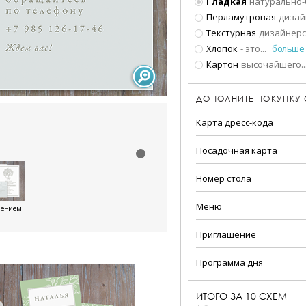
Гладкая
натурально-
Перламутровая
дизай
Текстурная
дизайнерс
Хлопок
- это
...
больше
Картон
высочайшего
..
ДОПОЛНИТЕ ПОКУПКУ
Карта дресс-кода
Посадочная карта
Номер стола
Меню
шением
Приглашение
Программа дня
ИТОГО ЗА
10
СХЕМ