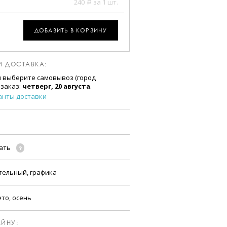
240
за 1 шт.
a
ДОБАВИТЬ В КОРЗИНУ
И ДОСТАВКА:
и выберите самовывоз (город
 заказ:
четверг, 20 августа
.
анты доставки
чать
тельный, графика
ето, осень
ЙНУ: