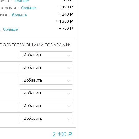
бела
...
больше
+
150
нерская
...
больше
a
+
240
кая
...
больше
a
+
1 300
a
+
760
.
больше
a
 СОПУТСТВУЮЩИМИ ТОВАРАМИ:
Добавить
Добавить
Добавить
Добавить
Добавить
Добавить
2 400
a