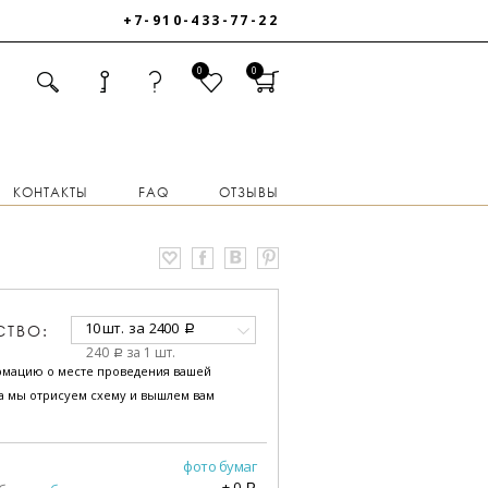
+7-910-433-77-22
0
0
КОНТАКТЫ
FAQ
ОТЗЫВЫ
10 шт.
за
2400
СТВО:
a
240
за 1 шт.
a
рмацию о месте проведения вашей
за мы отрисуем схему и вышлем вам
фото бумаг
+
0
a