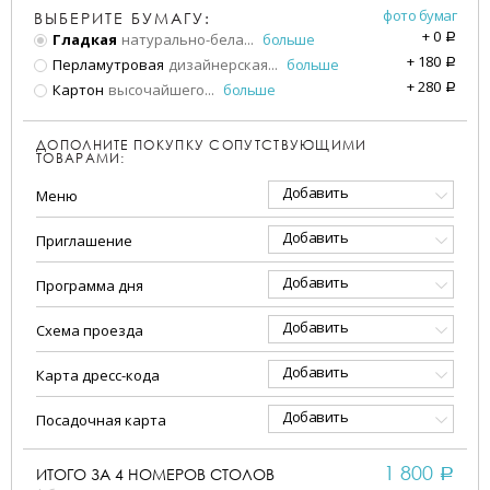
фото бумаг
ВЫБЕРИТЕ БУМАГУ:
+
0
Гладкая
натурально-бела
...
больше
a
+
180
Перламутровая
дизайнерская
...
больше
a
+
280
Картон
высочайшего
...
больше
a
ДОПОЛНИТЕ ПОКУПКУ СОПУТСТВУЮЩИМИ
ТОВАРАМИ:
Добавить
Меню
Добавить
Приглашение
Добавить
Программа дня
Добавить
Схема проезда
Добавить
Карта дресс-кода
Добавить
Посадочная карта
1 800
ИТОГО ЗА
4
НОМЕРОВ СТОЛОВ
a