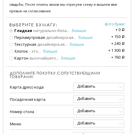
свадьбы. После оплаты заказа мы отрисуем схему и вышлем вам
превью на согласование.
фото бумаг
ВЫБЕРИТЕ БУМАГУ:
+
0
Гладкая
натурально-бела
...
больше
a
+
150
Перламутровая
дизайнерская
...
больше
a
+
240
Текстурная
дизайнерская
...
больше
a
+
1 300
Хлопок
- это
...
больше
a
+
760
Картон
высочайшего
...
больше
a
ДОПОЛНИТЕ ПОКУПКУ СОПУТСТВУЮЩИМИ
ТОВАРАМИ:
Добавить
Карта дресс-кода
Добавить
Посадочная карта
Добавить
Номер стола
Добавить
Меню