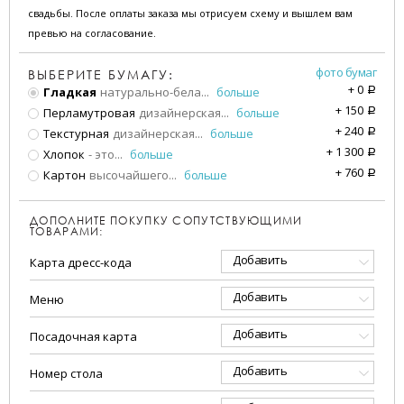
свадьбы. После оплаты заказа мы отрисуем схему и вышлем вам
превью на согласование.
фото бумаг
ВЫБЕРИТЕ БУМАГУ:
+
0
Гладкая
натурально-бела
...
больше
a
+
150
Перламутровая
дизайнерская
...
больше
a
+
240
Текстурная
дизайнерская
...
больше
a
+
1 300
Хлопок
- это
...
больше
a
+
760
Картон
высочайшего
...
больше
a
ДОПОЛНИТЕ ПОКУПКУ СОПУТСТВУЮЩИМИ
ТОВАРАМИ:
Добавить
Карта дресс-кода
Добавить
Меню
Добавить
Посадочная карта
Добавить
Номер стола