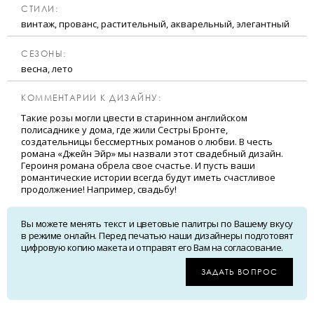
CТИЛИ:
винтаж, прованс, растительный, акварельный, элегантный
CЕЗОНЫ:
весна, лето
КОММЕНТАРИИ К ДИЗАЙНУ:
Такие розы могли цвести в старинном английском
полисаднике у дома, где жили Сестры Бронте,
создательницы бессмертных романов о любви. В честь
романа «Джейн Эйр» мы назвали этот свадебный дизайн.
Героиня романа обрела свое счастье. И пусть ваши
романтические истории всегда будут иметь счастливое
продолжение! Например, свадьбу!
Вы можете менять текст и цветовые палитры по Вашему вкусу
в режиме онлайн. Перед печатью наши дизайнеры подготовят
цифровую копию макета и отправят его Вам на согласование.
ЗАДАТЬ ВОПРОС