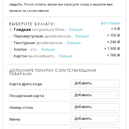
свадьбы. После оплаты заказа мы отрисуем схему и вышлем вам
превью на согласование.
фото бумаг
ВЫБЕРИТЕ БУМАГУ:
+
0
Гладкая
натурально-бела
...
больше
a
+
150
Перламутровая
дизайнерская
...
больше
a
+
240
Текстурная
дизайнерская
...
больше
a
+
1 300
Хлопок
- это
...
больше
a
+
760
Картон
высочайшего
...
больше
a
ДОПОЛНИТЕ ПОКУПКУ СОПУТСТВУЮЩИМИ
ТОВАРАМИ:
Добавить
Карта дресс-кода
Добавить
Посадочная карта
Добавить
Номер стола
Добавить
Меню